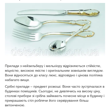
Прилади з нейзильберу і мельхіору відрізняються стійкістю,
міцністю, високою якістю і оригінальним зовнішнім виглядом.
Вони відносяться до класу люкс, відповідно і цінова політика
набагато вище.
Срібні прилади – предмет розкоші. Вони часто зустрічалася в
будинках поміщиків. Сьогодні, не дивлячись на високу ціну,
столові прибори зі срібла займають почесне місце в будинку і
прикрашають стіл роблячи його сервірування більш
витонченою.