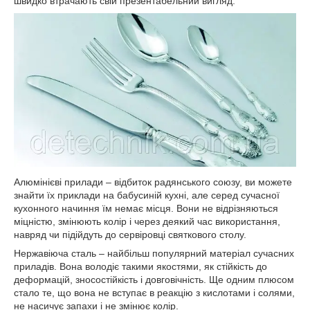
швидко втрачають свій презентабельний вигляд.
Алюмінієві прилади – відбиток радянського союзу, ви можете
знайти їх приклади на бабусиній кухні, але серед сучасної
кухонного начиння їм немає місця. Вони не відрізняються
міцністю, змінюють колір і через деякий час використання,
навряд чи підійдуть до сервіровці святкового столу.
Нержавіюча сталь – найбільш популярний матеріал сучасних
приладів. Вона володіє такими якостями, як стійкість до
деформацій, зносостійкість і довговічність. Ще одним плюсом
стало те, що вона не вступає в реакцію з кислотами і солями,
не насичує запахи і не змінює колір.