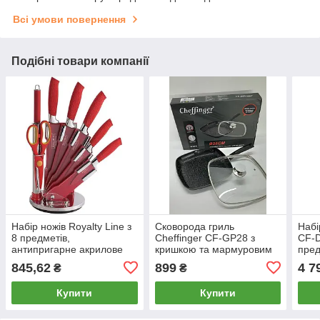
Всі умови повернення
Подібні товари компанії
Набір ножів Royalty Line з
Сковорода гриль
Набі
8 предметів,
Cheffinger CF-GP28 з
CF-
антипригарне акрилове
кришкою та мармуровим
пред
покриття, RL-Red8-W
покриттям діаметром
для 
845,62
899
4 7
₴
₴
28см
Купити
Купити