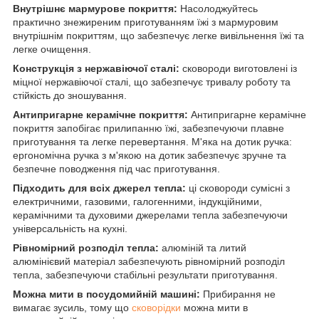
Внутрішнє мармурове покриття:
Насолоджуйтесь
практично знежиреним приготуванням їжі з мармуровим
внутрішнім покриттям, що забезпечує легке вивільнення їжі та
легке очищення.
Конструкція з нержавіючої сталі:
сковороди виготовлені із
міцної нержавіючої сталі, що забезпечує тривалу роботу та
стійкість до зношування.
Антипригарне керамічне покриття:
Антипригарне керамічне
покриття запобігає прилипанню їжі, забезпечуючи плавне
приготування та легке перевертання. М'яка на дотик ручка:
ергономічна ручка з м'якою на дотик забезпечує зручне та
безпечне поводження під час приготування.
Підходить для всіх джерел тепла:
ці сковороди сумісні з
електричними, газовими, галогенними, індукційними,
керамічними та духовими джерелами тепла забезпечуючи
універсальність на кухні.
Рівномірний розподіл тепла:
алюміній та литий
алюмінієвий матеріал забезпечують рівномірний розподіл
тепла, забезпечуючи стабільні результати приготування.
Можна мити в посудомийній машині:
Прибирання не
вимагає зусиль, тому що
сковорідки
можна мити в