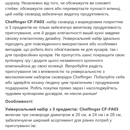
щоразу. Незалежно від того, чи обсмажуєте ви соковиті
стейки, обсмажуєте овочі або перевертаєте пухнасті млинці,
цей набір сковорід забезпечує видатну продуктивність.
Cheffinger CF-FA03
: набір сковорід з мармуровим покриттям
із 3 предметів не тільки забезпечує виняткову продуктивність
приготування, але й додає елегантності вашій кухні завдяки
своєму елегантному дизайну. Універсальний набір ідеально
підходить для повсякденного використання або особливих
випадків, що робить його обов'язковим як для кухарів, так і
для професійних кухарів. Не пропустіть шанс покращити свою
кулінарну гру і додати цього незамінного кухонного
компаньйона до своєї колекції. Випробуйте радість
приготування їжі з впевненістю та універсальністю з
високоякісним набором сковорідок Cheffinger. Побалуйте себе
або здивуйте кохану людину цим практичним і продуманим
подарунком. Робіть покупки прямо зараз і насолоджуйтесь
чудовим кулінарним досвідом, як ніколи раніше!
Особливості:
Універсальний набір з 3 предметів:
Cheffinger CF-FA03
включає три сковороди діаметром ø 20 см, ø 24 см і ø 28 см,
забезпечуючи широкий асортимент для різних потреб у
приготуванні їжі.