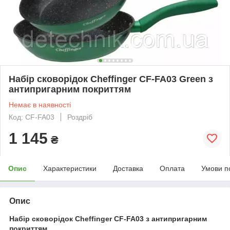
Набір сковорідок Cheffinger CF-FA03 Green з
антипригарним покриттям
Немає в наявності
Код: CF-FA03
Роздріб
1 145
₴
Опис
Характеристики
Доставка
Оплата
Умови п
Опис
Набір сковорідок Cheffinger CF-FA03 з антипригарним
покриттям