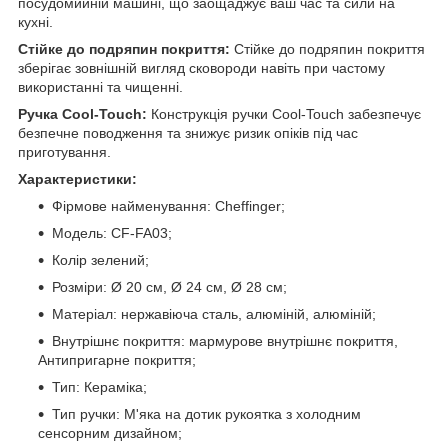
посудомийній машині, що заощаджує ваш час та сили на
кухні.
Стійке до подряпин покриття:
Стійке до подряпин покриття
зберігає зовнішній вигляд сковороди навіть при частому
використанні та чищенні.
Ручка Cool-Touch:
Конструкція ручки Cool-Touch забезпечує
безпечне поводження та знижує ризик опіків під час
приготування.
Характеристики:
Фірмове найменування: Cheffinger;
Модель: CF-FA03;
Колір зелений;
Розміри: Ø 20 см, Ø 24 см, Ø 28 см;
Матеріал: нержавіюча сталь, алюміній, алюміній;
Внутрішнє покриття: мармурове внутрішнє покриття,
Антипригарне покриття;
Тип: Кераміка;
Тип ручки: М'яка на дотик рукоятка з холодним
сенсорним дизайном;