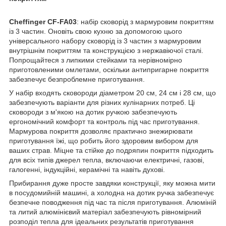
Cheffinger CF-FA03
: набір сковорід з мармуровим покриттям
із 3 частин. Оновіть свою кухню за допомогою цього
універсального набору сковорід із 3 частин з мармуровим
внутрішнім покриттям та конструкцією з нержавіючої сталі.
Попрощайтеся з липкими стейками та нерівномірно
приготовленими омлетами, оскільки антипригарне покриття
забезпечує безпроблемне приготування.
У набір входять сковороди діаметром 20 см, 24 см і 28 см, що
забезпечують варіанти для різних кулінарних потреб. Ці
сковороди з м'якою на дотик ручкою забезпечують
ергономічний комфорт та контроль під час приготування.
Мармурова покриття дозволяє практично знежирювати
приготування їжі, що робить його здоровим вибором для
ваших страв. Міцне та стійке до подряпин покриття підходить
для всіх типів джерел тепла, включаючи електричні, газові,
галогенні, індукційні, керамічні та навіть духові.
Прибирання дуже просте завдяки конструкції, яку можна мити
в посудомийній машині, а холодна на дотик ручка забезпечує
безпечне поводження під час та після приготування. Алюміній
та литий алюмінієвий матеріал забезпечують рівномірний
розподіл тепла для ідеальних результатів приготування