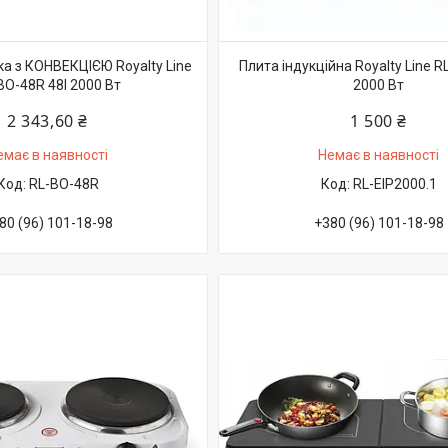
а з КОНВЕКЦІЄЮ Royalty Line
Плита індукційна Royalty Line R
BO-48R 48l 2000 Вт
2000 Вт
2 343,60 ₴
1 500 ₴
емає в наявності
Немає в наявності
RL-BO-48R
RL-EIP2000.1
80 (96) 101-18-98
+380 (96) 101-18-98