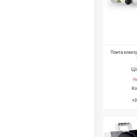
Плита електр
Ц
Н
+3