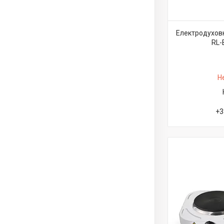
Електродуховк
RL-
Н
+3