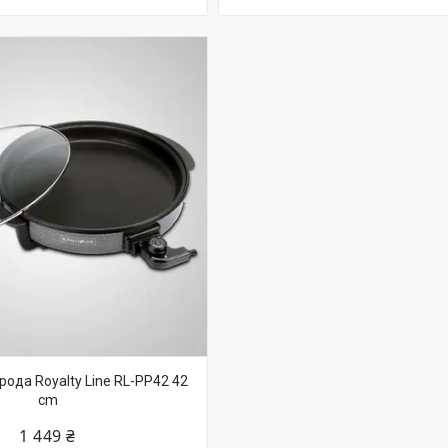
ода Royalty Line RL-PP42 42
cm
1 449 ₴