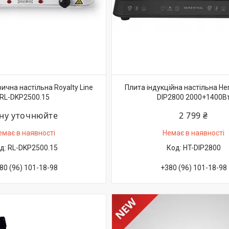
ична настільна Royalty Line
Плита індукційна настільна Her
RL-DKP2500.15
DIP2800 2000+1400В
іну уточнюйте
2 799 ₴
емає в наявності
Немає в наявності
RL-DKP2500.15
HT-DIP2800
80 (96) 101-18-98
+380 (96) 101-18-98