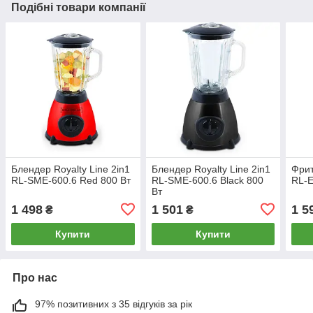
Подібні товари компанії
Блендер Royalty Line 2in1
Блендер Royalty Line 2in1
Фрит
RL-SME-600.6 Red 800 Вт
RL-SME-600.6 Black 800
RL-
Вт
1 498
1 501
1 5
₴
₴
Купити
Купити
Про нас
97% позитивних з 35 відгуків за рік