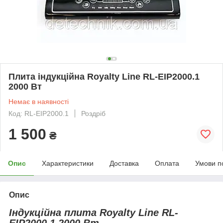
Плита індукційна Royalty Line RL-EIP2000.1
2000 Вт
Немає в наявності
Код: RL-EIP2000.1
Роздріб
1 500
₴
Опис
Характеристики
Доставка
Оплата
Умови п
Опис
Індукційна плита Royalty Line RL-
EIP2000.1 2000 Вт