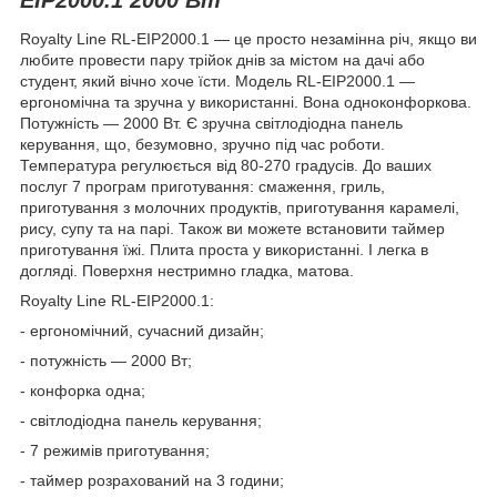
Royalty Line RL-EIP2000.1 — це просто незамінна річ, якщо ви
любите провести пару трійок днів за містом на дачі або
студент, який вічно хоче їсти. Модель RL-EIP2000.1 —
ергономічна та зручна у використанні. Вона одноконфоркова.
Потужність — 2000 Вт. Є зручна світлодіодна панель
керування, що, безумовно, зручно під час роботи.
Температура регулюється від 80-270 градусів. До ваших
послуг 7 програм приготування: смаження, гриль,
приготування з молочних продуктів, приготування карамелі,
рису, супу та на парі. Також ви можете встановити таймер
приготування їжі. Плита проста у використанні. І легка в
догляді. Поверхня нестримно гладка, матова.
Royalty Line RL-EIP2000.1:
- ергономічний, сучасний дизайн;
- потужність — 2000 Вт;
- конфорка одна;
- світлодіодна панель керування;
- 7 режимів приготування;
- таймер розрахований на 3 години;