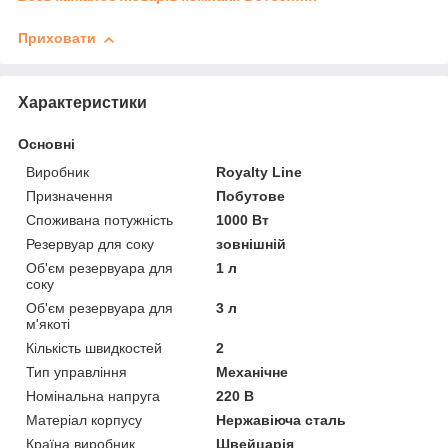
Приховати
Характеристики
Основні
Виробник
Royalty Line
Призначення
Побутове
Споживана потужність
1000 Вт
Резервуар для соку
зовнішній
Об'єм резервуара для
1 л
соку
Об'єм резервуара для
3 л
м'якоті
Кількість швидкостей
2
Тип управління
Механічне
Номінальна напруга
220 В
Матеріал корпусу
Нержавіюча сталь
Країна виробник
Швейцарія