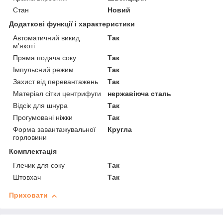
Стан
Новий
Додаткові функції і характеристики
Автоматичний викид
Так
м'якоті
Пряма подача соку
Так
Імпульсний режим
Так
Захист від перевантажень
Так
Матеріал сітки центрифуги
нержавіюча сталь
Відсік для шнура
Так
Прогумовані ніжки
Так
Форма завантажувальної
Кругла
горловини
Комплектація
Глечик для соку
Так
Штовхач
Так
Приховати