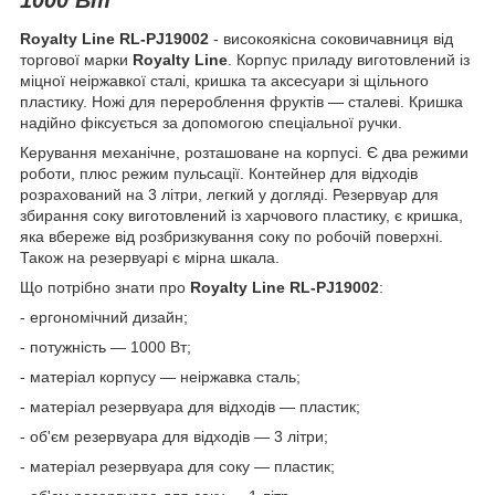
Royalty Line RL-PJ19002
- високоякісна соковичавниця від
торгової марки
Royalty Line
. Корпус приладу виготовлений із
міцної неіржавкої сталі, кришка та аксесуари зі щільного
пластику. Ножі для перероблення фруктів — сталеві. Кришка
надійно фіксується за допомогою спеціальної ручки.
Керування механічне, розташоване на корпусі. Є два режими
роботи, плюс режим пульсації. Контейнер для відходів
розрахований на 3 літри, легкий у догляді. Резервуар для
збирання соку виготовлений із харчового пластику, є кришка,
яка вбереже від розбризкування соку по робочій поверхні.
Також на резервуарі є мірна шкала.
Що потрібно знати про
Royalty Line RL-PJ19002
:
- ергономічний дизайн;
- потужність — 1000 Вт;
- матеріал корпусу — неіржавка сталь;
- матеріал резервуара для відходів — пластик;
- об'єм резервуара для відходів — 3 літри;
- матеріал резервуара для соку — пластик;