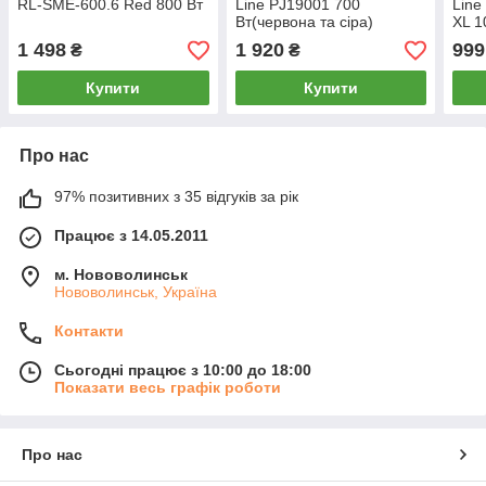
RL-SME-600.6 Red 800 Вт
Line PJ19001 700
Line
Вт(червона та сіра)
XL 1
1 498
1 920
999
₴
₴
Купити
Купити
Про нас
97% позитивних з 35 відгуків за рік
Працює з 14.05.2011
м. Нововолинськ
Нововолинськ, Україна
Контакти
Сьогодні працює з 10:00 до 18:00
Показати весь графік роботи
Про нас