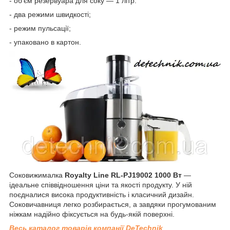
- об'єм резервуара для соку — 1 літр.
- два режими швидкості;
- режим пульсації;
- упаковано в картон.
Соковижималка
Royalty Line RL-PJ19002 1000 Вт
—
ідеальне співвідношення ціни та якості продукту. У ній
поєдналися висока продуктивність і класичний дизайн.
Соковичавниця легко розбирається, а завдяки прогумованим
ніжкам надійно фіксується на будь-якій поверхні.
Весь каталог товарів компанії DeTechnik