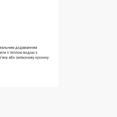
інімальним додаванням
ити її теплою водою з
'яну або силіконову кухонну