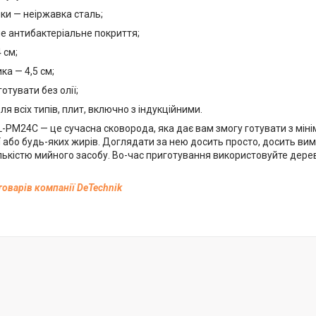
чки — неіржавка сталь;
е антибактеріальне покриття;
 см;
ка — 4,5 см;
отувати без олії;
ля всіх типів, плит, включно з індукційними.
RL-PM24C — це сучасна сковорода, яка дає вам змогу готувати з м
ї або будь-яких жирів. Доглядати за нею досить просто, досить вим
ькістю мийного засобу. Во-час приготування використовуйте дерев
товарів компанії DeTechnik