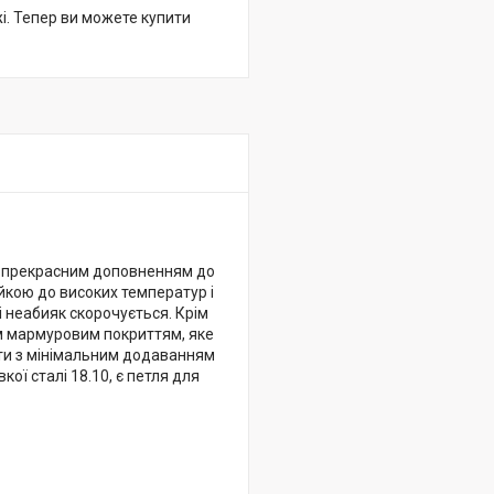
жі. Тепер ви можете купити
не прекрасним доповненням до
ійкою до високих температур і
 неабияк скорочується. Крім
м мармуровим покриттям, яке
вати з мінімальним додаванням
кої сталі 18.10, є петля для