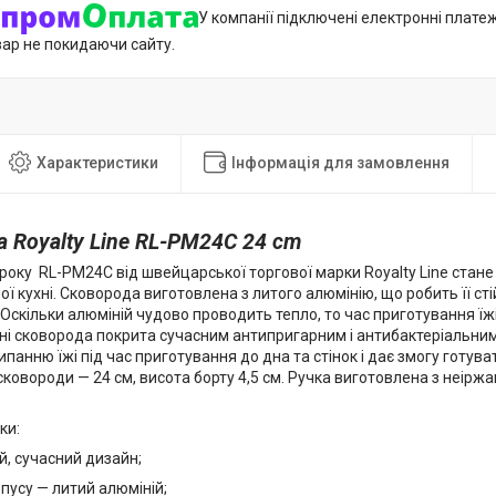
У компанії підключені електронні плате
вар не покидаючи сайту.
Характеристики
Інформація для замовлення
 Royalty Line RL-PM24C 24 cm
року RL-PM24C від швейцарської торгової марки Royalty Line ста
ї кухні. Сковорода виготовлена з литого алюмінію, що робить її ст
скільки алюміній чудово проводить тепло, то час приготування їжі
ині сковорода покрита сучасним антипригарним і антибактеріальни
ипанню їжі під час приготування до дна та стінок і дає змогу готу
 сковороди — 24 см, висота борту 4,5 см. Ручка виготовлена з неіржав
.
ки:
й, сучасний дизайн;
рпусу — литий алюміній;