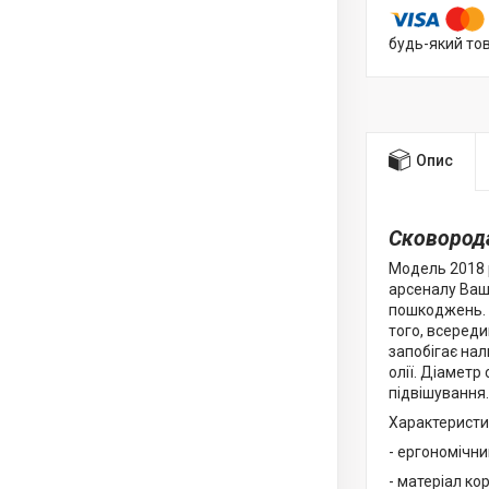
будь-який то
Опис
Сковорода
Модель 2018 
арсеналу Вашо
пошкоджень. О
того, всеред
запобігає нал
олії. Діаметр
підвішування
Характеристи
- ергономічни
- матеріал ко