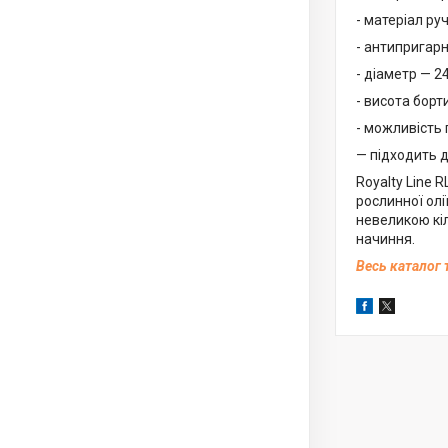
- матеріал ру
- антипригарн
- діаметр — 24
- висота борти
- можливість г
— підходить д
Royalty Line 
рослинної олі
невеликою кіл
начиння.
Весь каталог 