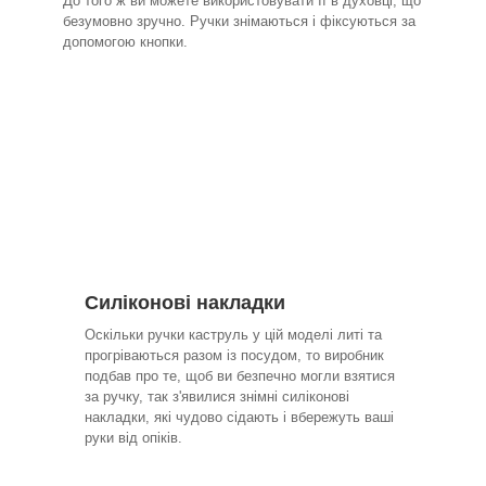
До того ж ви можете використовувати її в духовці, що
безумовно зручно. Ручки знімаються і фіксуються за
допомогою кнопки.
Силіконові накладки
Оскільки ручки каструль у цій моделі литі та
прогріваються разом із посудом, то виробник
подбав про те, щоб ви безпечно могли взятися
за ручку, так з'явилися знімні силіконові
накладки, які чудово сідають і вбережуть ваші
руки від опіків.