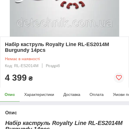
Набір каструль Royalty Line RL-ES2014M
Burgundy 14pcs
Немає в наявності
Код: RL-ES2014M
Роздріб
4 399
₴
Опис
Характеристики
Доставка
Оплата
Умови п
Опис
Набір каструль Royalty Line RL-ES2014M
Burgundy 14pcs