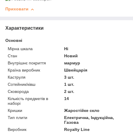
Приховати
Характеристики
Основні
Мірна шкала
Ні
Стан
Новий
Внутрішнє покриття
мармур
Країна виробник
Швейцарія
Каструля
3 шт.
Сотейник/ківш
1 шт.
Сковорода
2 шт.
Кількість предметів в
14
наборі
Кришки
Жаростійке скло
Тип плити
Електрична, Індукційна,
Газова
Виробник
Royalty Line