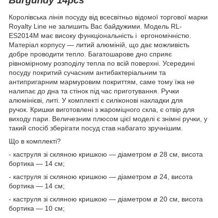
Королівська лінія посуду від всесвітньо відомої торгової марки
Royalty Line не залишить Вас байдужими. Модель RL-
ES2014M має високу функціональність і ергономічністю.
Матеріал корпусу — литий алюміній, що дає можливість
добре проводити тепло. Багатошарове дно сприяє
рівномірному розподілу тепла по всій поверхні. Усередині
посуду покритий сучасним антибактеріальним та
антипригарним мармуровим покриттям, саме тому їжа не
налипає до дна та стінок під час приготування. Ручки
алюмінієві, литі. У комплекті є силіконові накладки для
ручок. Кришки виготовлені з жароміцного скла, є отвір для
виходу пари. Величезним плюсом цієї моделі є знімні ручки, у
такий спосіб зберігати посуд став набагато зручнішим.
Що в комплекті?
- каструля зі скляною кришкою — діаметром ø 28 см, висота
бортика — 14 см;
- каструля зі скляною кришкою — діаметром ø 24, висота
бортика — 14 см;
- каструля зі скляною кришкою — діаметром ø 20 см, висота
бортика — 10 см;