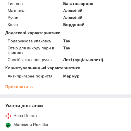
Тип дна
Багатошарове
Матеріал
Алюміній
Ручки
Алюміній
Колір
Бордовий
Додаткові характеристики
Подарункова упаковка
Так
Отвір для виходу пари в
Так
кришках
Спосіб кріплення ручок
Литі (суцільнолиті)
Користувальницькі характеристики
Антипригарне покриття
Мармур
Приховати
Умови доставки
Нова Пошта
Магазини Rozetka