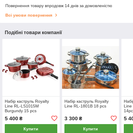
Повернення товару впродовж 14 днів за домовленістю
Всі умови повернення
Подібні товари компанії
Набір каструль Royalty
Набір каструль Royalty
Набі
Line RL-LS1015M
Line RL-1801B 18 pcs
Line
Burgundy 15 pcs
14pc
5 400
3 300
5 4
₴
₴
Купити
Купити