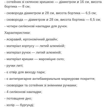
- сотейник зі скляною кришкою — діаметром ø 16 см, висота
бортика — 8 см;
- сковорода діаметром ø 28 см, висота бортика — 6,5 см;
- сковорода — діаметром ø 28 см, висота бортика — 6,5 см;
- чотири силіконові накладки для ручок.
Характеристики:
- яскравий, ергономічний дизайн;
- матеріал корпусу — литий алюміній;
- матеріал ручок — литий алюміній;
- матеріал кришки — жароміцне скло;
- ручки литі;
- є отвір для виходу пари;
- є антипригарне антибакериальне мармурове покриття;
- сковорідки та сотейник зі знімними ручками;
- 4 силіконові накладки;
- потовщене дно;
- колір — бургунді;