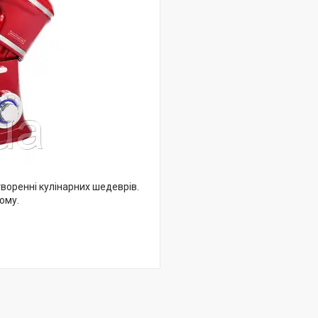
воренні кулінарних шедеврів.
ому.