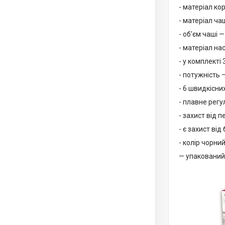
- матеріал ко
- матеріал ча
- об'єм чаші — 
- матеріал на
- у комплекті
- потужність 
- 6 швидкісни
- плавне рег
- захист від п
- є захист від
- колір чорний
— упакований 