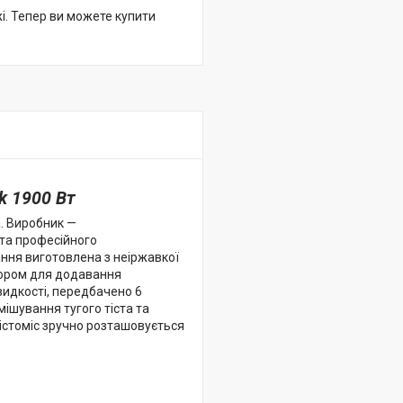
жі. Тепер ви можете купити
k 1900 Вт
. Виробник —
 та професійного
ання виготовлена з неіржавкої
отвором для додавання
швидкості, передбачено 6
мішування тугого тіста та
тістоміс зручно розташовується