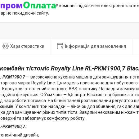
У компанії підключені електронні плате
вар не покидаючи сайту.
Характеристики
Інформація для замовлення
комбайн тістоміс Royalty Line RL-PKM1900,7 Blac
RL-PKM1900,7
— високоякісна кухонна машина для замішування тіста
торгова марка Royalty Line. Ця модель призначена для побутового
. Корпус виготовлений із міцного ABS-пластику. Чаша для замішув
, надійно фіксується. Об'єм чаші — 6,5 літра. Є захист від бризок з 
під час роботи тістоміса. На бічній панелі розташований регулятор 
жимів. У комплекті три насадки — віночок для збивання, гак для за
ка для замішування різних типів тіста. Завдяки нековзним ніжкам 
поверхні та забезпечує комфортну роботу.
RL-PKM1900,7:
гономічний дизайн;