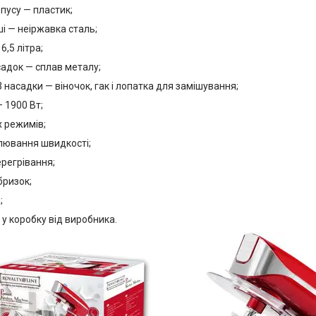
рпусу — пластик;
ші — неіржавка сталь;
6,5 літра;
садок — сплав металу;
 3 насадки — віночок, гак і лопатка для замішування;
— 1900 Вт;
х режимів;
улювання швидкості;
ерегрівання;
 бризок;
;
у коробку від виробника.