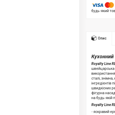
будь-який то
Опис
Кухонний 
Royalty Line 
швейцарська 
використання
сталі, знімна
інгредієнтів 
швидкісних ре
фігурна насад
на будь-якій 
Royalty Line 
- яскравий ер