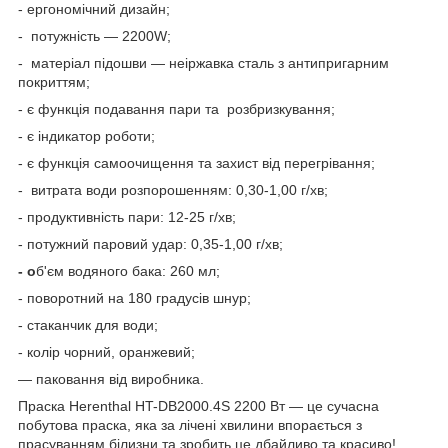
- ергономічний дизайн;
- потужність — 2200W;
- матеріал підошви — неіржавка сталь з антипригарним
покриттям;
- є функція подавання пари та розбризкування;
- є індикатор роботи;
- є функція самоочищення та захист від перегрівання;
- витрата води розпорошенням: 0,30-1,00 г/хв;
- продуктивність пари: 12-25 г/хв;
- потужний паровий удар: 0,35-1,00 г/хв;
- о
б'єм водяного бака: 260 мл;
- поворотний на 180 градусів шнур;
- стаканчик для води;
- колір чорний, оранжевий;
— паковання від виробника.
Праска Herenthal HT-DB2000.4S 2200 Вт — це сучасна
побутова праска, яка за лічені хвилини впорається з
прасуванням білизни та зробить це дбайливо та красиво!