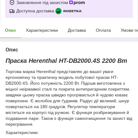
Замовлення під захистом
Доступна доставка
Опис
Характеристики
Доставка
Оплата
Умови п
Опис
Праска Herenthal HT-DB2000.4S 2200 Вт
Торгова марка Herenthal представляє до вашої уваги
ергономічну та практичну модель побутової праски HT-
DB2000.4S. Його потужність 2200 Вт. Підошв виготовлена з
міцної неіржавкої сталі та покрита антипригарним покриттям,
завдяки цьому праска швидко прогрівається й чудово ковзає
поверхнею. Є жолобок для ґудзиків. Радіус дії великий, шнур
повертається на 180 градусів. Регулятор температури
міститься на корпусі під ручкою. Є функція розбризкування й
подавання пари. Також є функція самоочищення та захист від
перегрівання.
Характеристики: