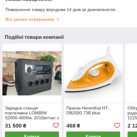
Повернення товару впродовж 14 днів за домовленістю
Всі умови повернення
Подібні товари компанії
Зарядна станція
Праска Herenthal HT-
Обіг
портативна LOMBINI
DB2000.73B blue
раді
S2000-4000w. 2016вт/час з
1225
вбудованим ДБЖ
31 500
468
2 1
₴
₴
Купити
Купити