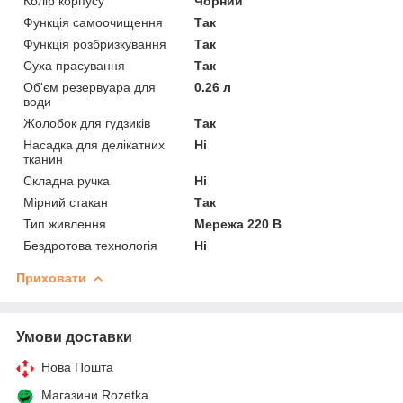
Колір корпусу
Чорний
Функція самоочищення
Так
Функція розбризкування
Так
Суха прасування
Так
Об'єм резервуара для
0.26 л
води
Жолобок для гудзиків
Так
Насадка для делікатних
Ні
тканин
Складна ручка
Ні
Мірний стакан
Так
Тип живлення
Мережа 220 В
Бездротова технологія
Ні
Приховати
Умови доставки
Нова Пошта
Магазини Rozetka