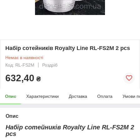
Набір сотейників Royalty Line RL-FS2M 2 pcs
Немає в наявності
Код: RL-FS2M
Роздріб
632,40
₴
Опис
Характеристики
Доставка
Оплата
Умови п
Опис
Набір сотейників Royalty Line RL-FS2M 2
pcs