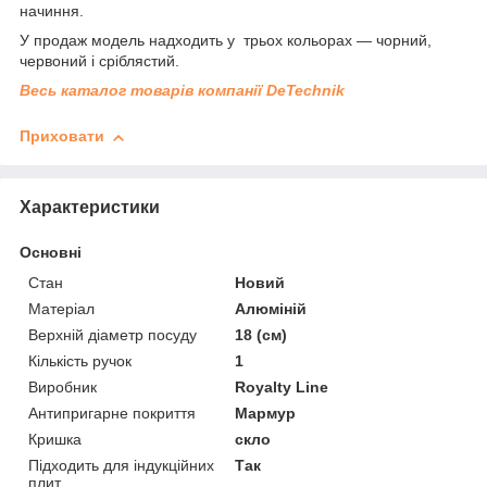
начиння.
У продаж модель надходить у трьох кольорах — чорний,
червоний і сріблястий.
Весь каталог товарів компанії DeTechnik
Приховати
Характеристики
Основні
Стан
Новий
Матеріал
Алюміній
Верхній діаметр посуду
18 (см)
Кількість ручок
1
Виробник
Royalty Line
Антипригарне покриття
Мармур
Кришка
скло
Підходить для індукційних
Так
плит