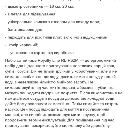
- діаметр сотейників — 18 см, 20 см;
- є петля для підвішування;
- універсальна кришка з отвором для виходу пари;
- багатошарове дно;
- підходить для всіх типів плит, включно з індукційними;
- колір червоний;
— упаковано в картон від виробника.
Набір сотейників Royalty Line RL-FS2M — це ергономічний
набір для щоденного приготування невеликих порцій каш,
супів і соусів. Він не тільки зручний у користуванні, але й не
вимагає особливого догляду, досить вимити посуд у теплій
воді, з невеликою кількістю мийного засобу. Не
використовуйте під час миття жорсткі, абразивні губки, які
можуть пошкодити внутрішнє покриття. Після використання не
намагайтеся остудити посуд за допомогою холодної води,
дайте йому охолонути самостійно. Потім вимийте та витріть
насухо. Цей посуд підходить для миття в посудомийній
машині, але виробник рекомендує мити в ручну, щоб
продовжити термін експлуатації. Для помішування під час
приготування використовуйте силіконову або дерев'яну