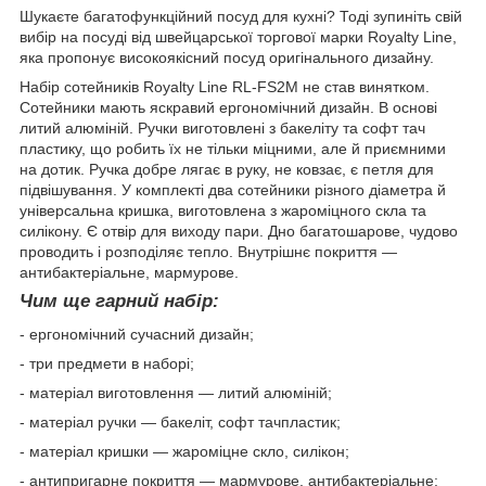
Шукаєте багатофункційний посуд для кухні? Тоді зупиніть свій
вибір на посуді від швейцарської торгової марки Royalty Line,
яка пропонує високоякісний посуд оригінального дизайну.
Набір сотейників Royalty Line RL-FS2M не став винятком.
Сотейники мають яскравий ергономічний дизайн. В основі
литий алюміній. Ручки виготовлені з бакеліту та софт тач
пластику, що робить їх не тільки міцними, але й приємними
на дотик. Ручка добре лягає в руку, не ковзає, є петля для
підвішування. У комплекті два сотейники різного діаметра й
універсальна кришка, виготовлена з жароміцного скла та
силікону. Є отвір для виходу пари. Дно багатошарове, чудово
проводить і розподіляє тепло. Внутрішнє покриття —
антибактеріальне, мармурове.
Чим ще гарний набір:
- ергономічний сучасний дизайн;
- три предмети в наборі;
- матеріал виготовлення — литий алюміній;
- матеріал ручки — бакеліт, софт тачпластик;
- матеріал кришки — жароміцне скло, силікон;
- антипригарне покриття — мармурове, антибактеріальне;