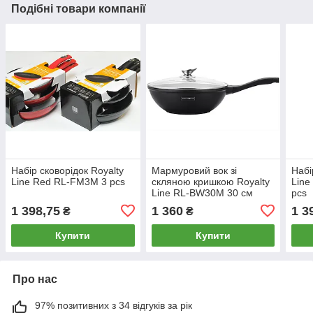
Подібні товари компанії
Набір сковорідок Royalty
Мармуровий вок зі
Набі
Line Red RL-FM3M 3 pcs
скляною кришкою Royalty
Line
Line RL-BW30M 30 см
pcs
1 398,75
1 360
1 3
₴
₴
Купити
Купити
Про нас
97% позитивних з 34 відгуків за рік