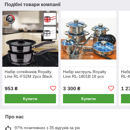
Подібні товари компанії
Набір сотейників Royalty
Набір каструль Royalty
Набі
Line RL-FS2M 2pcs Black
Line RL-1801B 18 pcs
RL-K
953
3 300
1 2
₴
₴
Купити
Купити
Про нас
97% позитивних з 35 відгуків за рік