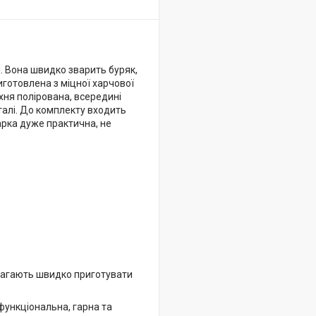
і. Вона швидко зварить буряк,
иготовлена з міцної харчової
рхня полірована, всередині
талі. До комплекту входить
арка дуже практична, не
омагають швидко приготувати
функціональна, гарна та