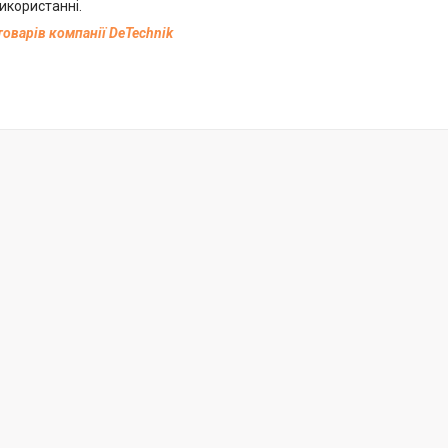
використанні.
товарів компанії DeTechnik