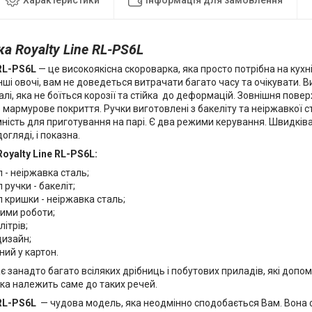
а Royalty Line RL-PS6L
 RL-PS6L
— це високоякісна скороварка, яка просто потрібна на кухн
нші овочі, вам не доведеться витрачати багато часу та очікувати. В
алі, яка не боїться корозії та стійка до деформацій. Зовнішня пове
мармурове покриття. Ручки виготовлені з бакеліту та неіржавкої с
ність для приготування на парі. Є два режими керування. Швидків
огляді, і показна.
oyalty Line RL-PS6L:
 - неіржавка сталь;
 ручки - бакеліт;
 кришки - неіржавка сталь;
ими роботи;
літрів;
дизайн;
ий у картон.
 занадто багато всіляких дрібниць і побутових приладів, які доп
ка належить саме до таких речей.
 RL-PS6L
— чудова модель, яка неодмінно сподобається Вам. Вона 