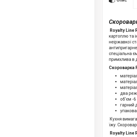
Скороварк
Royalty Line
картоплю та і
неіржавкої ст
антипригарне 
спеціальна єм
примхлива в д
Скороварка R
матеріал
матеріал
матеріал
два реж
об'єм -6 
гарний 
упакован
Кухня вимагає
їжу. Скоровар
Royalty Line