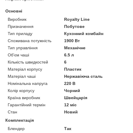
Основні
Виробник
Royalty Line
Призначення
Побутове
Тип приладу
Кухонний комбайн
Споживана потужність
1900 Вт
Тип управління
Механічне
Об'єм чаші
6.5 л
Кількість швидкостей
6
Матеріал корпусу
Пластик
Матеріал чаші
Нержавіюча сталь
Номінальна напруга
220 В
Колір корпусу
Чорний
Країна виробник
Швейцарія
Гарантійний термін
12 міс
Стан
Новий
Комплектація
Блендер
Так