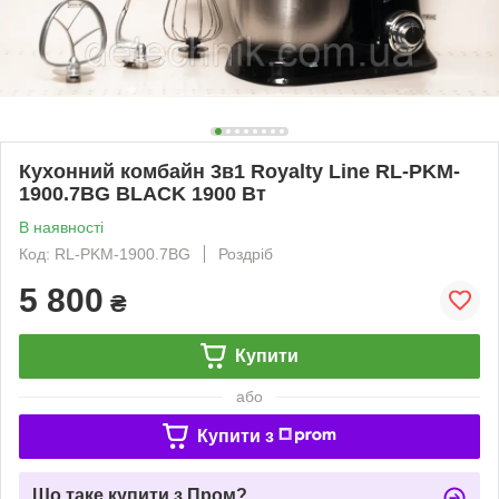
Кухонний комбайн 3в1 Royalty Line RL-PKM-
1900.7BG BLACK 1900 Вт
В наявності
Код: RL-PKM-1900.7BG
Роздріб
5 800
₴
Купити
або
Купити з
Що таке купити з Пром?