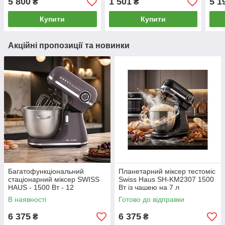
5 800
1 501
5 1
₴
₴
Купити
Купити
Акційні пропозиції та новинки
Багатофункціональний
Планетарний міксер тестоміс
стаціонарний міксер SWISS
Swiss Haus SH-KM2307 1500
HAUS - 1500 Вт - 12
Вт із чашею на 7 л
швидкостей
В наявності
Готово до відправки
6 375
6 375
₴
₴