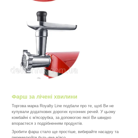
Фарш за лічені хвилини
Торгова марка Royalty Line подбали про те, щоб Ви не
купували додаткових дорогих кухонних речей. У цьому
комбайні є м'ясорубка, за допомогою якої Ви швидко
впораєтеся з подрібненням продуктів.
Зробити фарш стало ще простіше, вибирайте насадку та
перемелюйте будь-яке м'ясо.