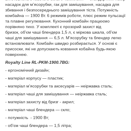
насадок для м'ясорубки, гак для замішування, насадка для
збивання і безпосереднього замішування тіста. Потужність
комбайна — 1900 Вт. 6 режимів роботи, плюс режим пульсації
та плавне регулювання. Кухонний комбайн працюємо
порівняно тихо. У комплекті є прозорий захист від
бризок, об'єм чаші блендера 1,5 л, є міркова шкала, об'єм
чаші для замішування — 6,5 л. М'ясорубку та блендер легко
встановлювати. Комбайн швидко розбирається. У основі є
присоски, які не допускають ковзання кобайна будь-якою
поверхнею.
Royalty Line RL-PKM-1900.7BG:
- ергономічний дизайн;
- матеріал корпусу — пластик;
- матеріал м'ясорубки та аксесуарів — неіржавка сталь;
- матеріал чаші для замішування — неіржавка сталь;
- матеріал захисту від бризг - акрил;
- матеріал чаші блендера — скло;
- потужність - 1900 Вт;
- об'єм чаші блендера — 1,5 літра;