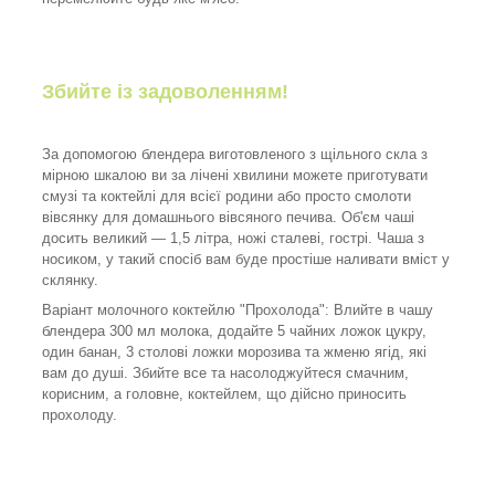
Збийте із задоволенням!
За допомогою блендера виготовленого з щільного скла з
мірною шкалою ви за лічені хвилини можете приготувати
смузі та коктейлі для всієї родини або просто смолоти
вівсянку для домашнього вівсяного печива. Об'єм чаші
досить великий — 1,5 літра, ножі сталеві, гострі. Чаша з
носиком, у такий спосіб вам буде простіше наливати вміст у
склянку.
Варіант молочного коктейлю "Прохолода": Влийте в чашу
блендера 300 мл молока, додайте 5 чайних ложок цукру,
один банан, 3 столові ложки морозива та жменю ягід, які
вам до душі. Збийте все та насолоджуйтеся смачним,
корисним, а головне, коктейлем, що дійсно приносить
прохолоду.