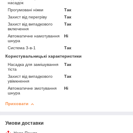
насадок
Прогумовані ніжки
Так
Захист від перегріву
Так
Захист від випадкового
Так
включення
Автоматичне намотування
Ні
шнура
Система 3-в-1
Так
Користувальницькі характеристики
Насадка для замішування
Так
тіста
Захист від випадкового
Так
увімкнення
Автоматичне змотування
Ні
шнура
Приховати
Умови доставки