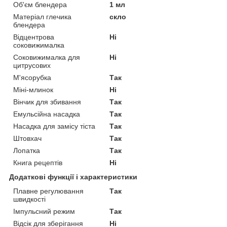
Об'єм блендера
1 мл
Матеріал глечика
скло
блендера
Відцентрова
Ні
соковижималка
Соковижималка для
Ні
цитрусових
М'ясорубка
Так
Міні-млинок
Ні
Вінчик для збивання
Так
Емульсійна насадка
Так
Насадка для замісу тіста
Так
Штовхач
Так
Лопатка
Так
Книга рецептів
Ні
Додаткові функції і характеристики
Плавне регулювання
Так
швидкості
Імпульсний режим
Так
Відсік для зберігання
Ні