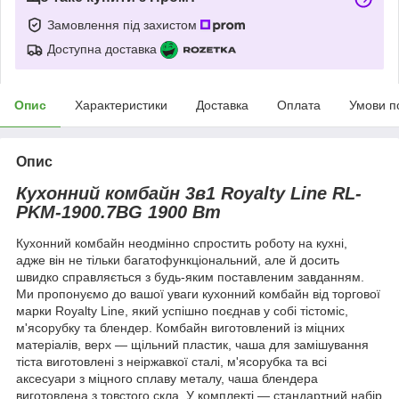
Замовлення під захистом
Доступна доставка
Опис
Характеристики
Доставка
Оплата
Умови п
Опис
Кухонний комбайн 3в1 Royalty Line RL-
PKM-1900.7BG 1900 Вт
Кухонний комбайн неодмінно спростить роботу на кухні,
адже він не тільки багатофункціональний, але й досить
швидко справляється з будь-яким поставленим завданням.
Ми пропонуємо до вашої уваги кухонний комбайн від торгової
марки Royalty Line, який успішно поєднав у собі тістоміс,
м'ясорубку та блендер. Комбайн виготовлений із міцних
матеріалів, верх — щільний пластик, чаша для замішування
тіста виготовлені з неіржавкої сталі, м'ясорубка та всі
аксесуари з міцного сплаву металу, чаша блендера
виготовлена з товстого скла. У комплекті — стандартний набір