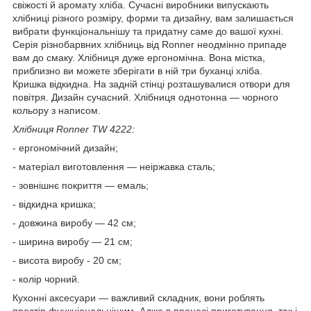
свіжості й аромату хліба. Сучасні виробники випускають
хлібниці різного розміру, форми та дизайну, вам залишається
вибрати функціональнішу та придатну саме до вашої кухні.
Серія різнобарвних хлібниць від Ronner неодмінно припаде
вам до смаку. Хлібниця дуже ергономічна. Вона містка,
приблизно ви можете зберігати в ній три буханці хліба.
Кришка відкидна. На задній стінці розташувалися отвори для
повітря. Дизайн сучасний. Хлібниця однотонна — чорного
кольору з написом.
Хлібниця Ronner TW 4222:
- ергономічний дизайн;
-
матеріал виготовлення — неіржавка сталь;
- зовнішнє покриття — емаль;
- відкидна кришка;
- довжина виробу — 42 см;
- ширина виробу — 21 см;
- висота виробу - 20 см;
- колір чорний.
Кухонні аксесуари — важливий складник, вони роблять
простір функціональнішим. Адже в процесі приготування, так і