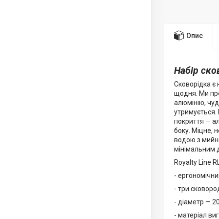
Опис
Набір ско
Сковорідка є 
щодня. Ми про
алюмінію, чуд
утримується. 
покриття — ал
боку. Міцне, 
водою з мийни
мінімальним 
Royalty Line R
- ергономічни
- три сковоро
- діаметр — 20
- матеріал ви