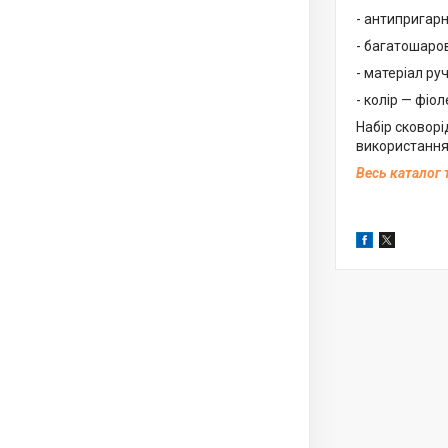
- антипригар
- багатошаро
- матеріал руч
- колір — фіо
Набір сковорі
використання
Весь каталог 