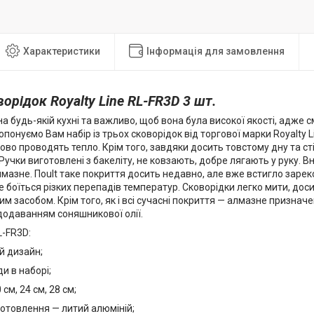
Характеристики
Інформація для замовлення
ворідок Royalty Line RL-FR3D 3 шт.
на будь-якій кухні та важливо, щоб вона була високої якості, адж
понуємо Вам набір із трьох сковорідок від торгової марки Royalty L
ово проводять тепло. Крім того, завдяки досить товстому дну та с
Ручки виготовлені з бакеліту, не ковзають, добре лягають у руку. 
мазне. Поult таке покриття досить недавно, але вже встигло заре
не боїться різких перепадів температур. Сковорідки легко мити, до
м засобом. Крім того, як і всі сучасні покриття — алмазне призначе
додаванням соняшникової олії.
L-FR3D:
й дизайн;
ди в наборі;
 см, 24 см, 28 см;
готовлення — литий алюміній;