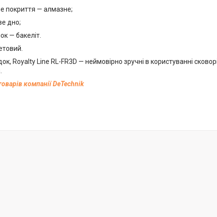
не покриття — алмазне;
ве дно;
ок — бакеліт.
летовий.
док, Royalty Line RL-FR3D — неймовірно зручні в користуванні сков
.
товарів компанії DeTechnik