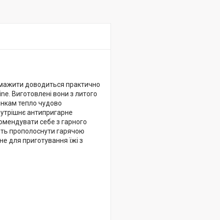
е смажити доводиться практично
ine. Виготовлені вони з литого
тінкам тепло чудово
Внутрішнє антипригарне
комендувати себе з гарного
сить прополоснути гарячою
не для приготування їжі з