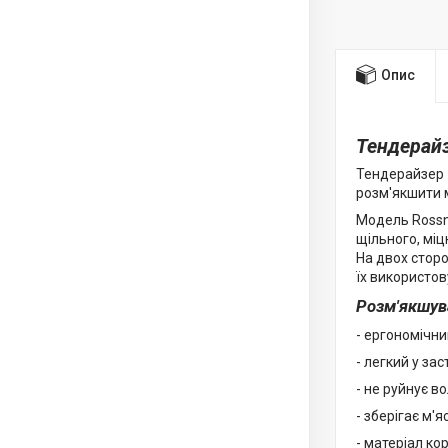
Опис
Тендерайз
Тендерайзер 
розм'якшити м
Модель Rossne
щільного, міц
На двох сторо
їх використов
Розм'якшува
- ергономічни
- легкий у зас
- не руйнує в
- зберігає м'
- матеріал ко