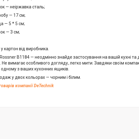
лок — неіржавка сталь;
обу — 17 см;
а — 5 * 5 см;
ок — 3 см;
у картон від виробника.
Rossner B1184 — неодмінно знайде застосування на вашій кухні та
. Не вимагає особливого догляду, легко мити. Завдяки своїм комп
 одному з ваших кухонних ящиків.
одаж у двох кольорах — чорним і білим.
товарів компанії DeTechnik