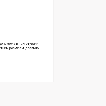
 допоможе в приготуванні
актним розмірам ідеально