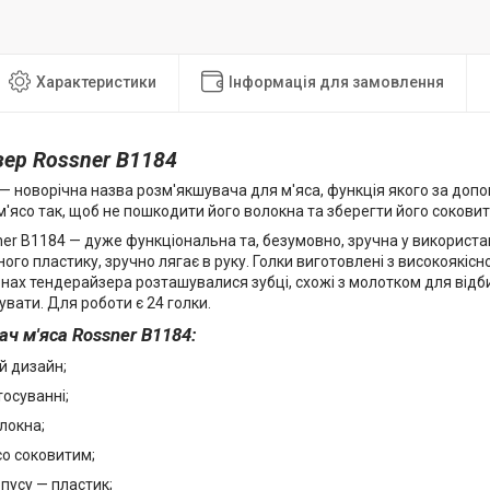
Характеристики
Інформація для замовлення
ер Rossner B1184
— новорічна назва розм'якшувача для м'яса, функція якого за допо
'ясо так, щоб не пошкодити його волокна та зберегти його соковит
r B1184 — дуже функціональна та, безумовно, зручна у використан
ного пластику, зручно лягає в руку. Голки виготовлені з високоякісно
нах тендерайзера розташувалися зубці, схожі з молотком для відб
увати. Для роботи є 24 голки.
ч м'яса Rossner B1184:
й дизайн;
тосуванні;
олокна;
ясо соковитим;
рпусу — пластик;