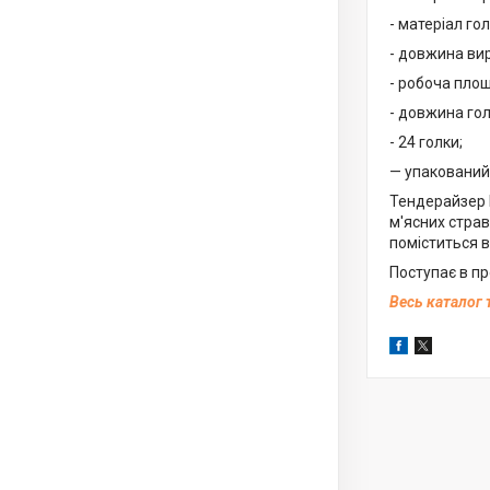
- матеріал го
- довжина вир
- робоча площ
- довжина гол
- 24 голки;
— упакований 
Тендерайзер 
м'ясних страв
поміститься в
Поступає в пр
Весь каталог 