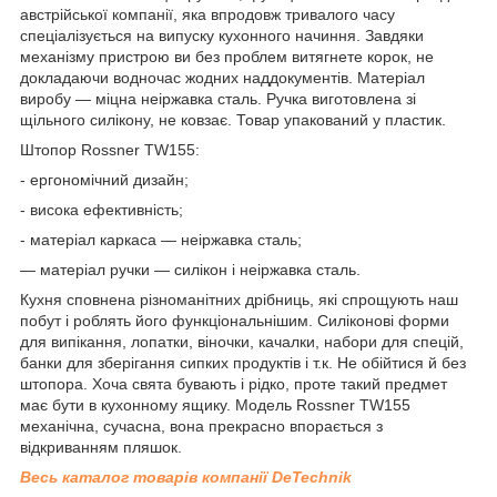
австрійської компанії, яка впродовж тривалого часу
спеціалізується на випуску кухонного начиння. Завдяки
механізму пристрою ви без проблем витягнете корок, не
докладаючи водночас жодних наддокументів. Матеріал
виробу — міцна неіржавка сталь. Ручка виготовлена зі
щільного силікону, не ковзає. Товар упакований у пластик.
Штопор Rossner TW155:
- ергономічний дизайн;
- висока ефективність;
- матеріал каркаса — неіржавка сталь;
— матеріал ручки — силікон і неіржавка сталь.
Кухня сповнена різноманітних дрібниць, які спрощують наш
побут і роблять його функціональнішим. Силіконові форми
для випікання, лопатки, віночки, качалки, набори для спецій,
банки для зберігання сипких продуктів і т.к. Не обійтися й без
штопора. Хоча свята бувають і рідко, проте такий предмет
має бути в кухонному ящику. Модель Rossner TW155
механічна, сучасна, вона прекрасно впорається з
відкриванням пляшок.
Весь каталог товарів компанії DeTechnik