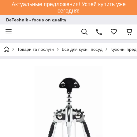
Актуальные предложения! Успей купить уже
сегодня!
DeTechnik - focus on quality
Товари та послуги
Все для кухні, посуд
Кухонні пре