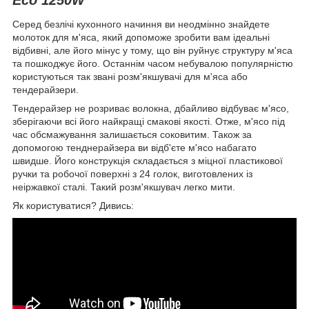
Серед безлічі кухонного начиння ви неодмінно знайдете
молоток для м'яса, який допоможе зробити вам ідеальні
відбивні, але його мінус у тому, що він руйнує структуру м'яса
та пошкоджує його. Останнім часом небувалою популярністю
користуються так звані розм'якшувачі для м'яса або
тендерайзери.
Тендерайзер не розриває волокна, дбайливо відбуває м'ясо,
зберігаючи всі його найкращі смакові якості. Отже, м'ясо під
час обсмажування залишається соковитим. Також за
допомогою тенднерайзера ви відб'єте м'ясо набагато
швидше. Його конструкція складається з міцної пластикової
ручки та робочої поверхні з 24 голок, виготовлених із
неіржавкої сталі. Такий розм'якшувач легко мити.
Як користуватися? Дивись: