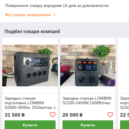
Повернення товару впродовж 14 днів за домовленістю
Всі умови повернення
Подібні товари компанії
Зарядна станція
Зарядна станція LOMBINI
Заря
портативна LOMBINI
S1200-2400W.1008Вт/час
порт
S2000-4000w. 2016вт/час з
S150
вбудованим ДБЖ
1008
31 500
20 000
22 
₴
₴
Купити
Купити