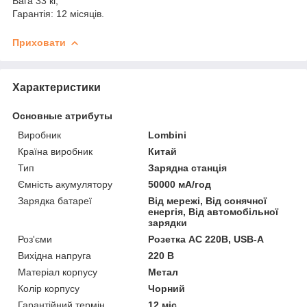
Вага 33 кг,
Гарантія: 12 місяців.
Приховати
Характеристики
Основные атрибуты
Виробник
Lombini
Країна виробник
Китай
Тип
Зарядна станція
Ємність акумулятору
50000 мА/год
Зарядка батареї
Від мережі, Від сонячної
енергія, Від автомобільної
зарядки
Роз'єми
Розетка AC 220В, USB-A
Вихідна напруга
220 В
Матеріал корпусу
Метал
Колір корпусу
Чорний
Гарантійний термін
12 міс