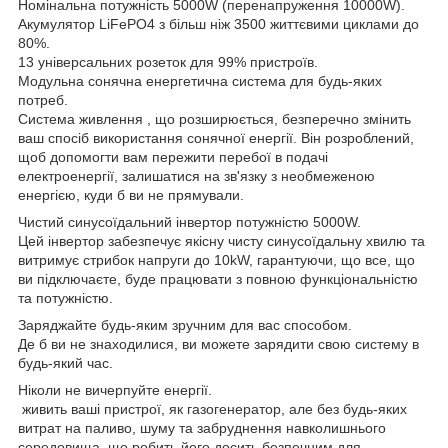
Номінальна потужність 5000W (перенапруження 10000W).
Акумулятор LiFePO4 з більш ніж 3500 життєвими циклами до
80%.
13 універсальних розеток для 99% пристроїв.
Модульна сонячна енергетична система для будь-яких
потреб.
Система живлення , що розширюється, безперечно змінить
ваш спосіб використання сонячної енергії. Він розроблений,
щоб допомогти вам пережити перебої в подачі
електроенергії, залишатися на зв'язку з необмеженою
енергією, куди б ви не прямували.
Чистий синусоїдальний інвертор потужністю 5000W.
Цей інвертор забезпечує якісну чисту синусоїдальну хвилю та
витримує стрибок напруги до 10kW, гарантуючи, що все, що
ви підключаєте, буде працювати з повною функціональністю
та потужністю.
Заряджайте будь-яким зручним для вас способом.
Де б ви не знаходилися, ви можете зарядити свою систему в
будь-який час.
Ніколи не вичерпуйте енергії.
живить ваші пристрої, як газогенератор, але без будь-яких
витрат на паливо, шуму та забруднення навколишнього
середовища, що робить його досить безпечним для