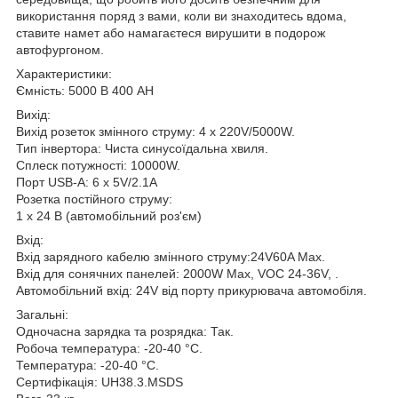
використання поряд з вами, коли ви знаходитесь вдома,
ставите намет або намагаєтеся вирушити в подорож
автофургоном.
Характеристики:
Ємність: 5000 В 400 АН
Вихід:
Вихід розеток змінного струму: 4 x 220V/5000W.
Тип інвертора: Чиста синусоїдальна хвиля.
Сплеск потужності: 10000W.
Порт USB-A: 6 x 5V/2.1A
Розетка постійного струму:
1 x 24 В (автомобільний роз'єм)
Вхід:
Вхід зарядного кабелю змінного струму:24V60A Max.
Вхід для сонячних панелей: 2000W Max, VOC 24-36V, .
Автомобільний вхід: 24V від порту прикурювача автомобіля.
Загальні:
Одночасна зарядка та розрядка: Так.
Робоча температура: -20-40 °С.
Температура: -20-40 °C.
Сертифікація: UH38.3.MSDS