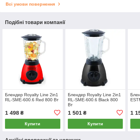
Всі умови повернення
Подібні товари компанії
Блендер Royalty Line 2in1
Блендер Royalty Line 2in1
Блен
RL-SME-600.6 Red 800 Вт
RL-SME-600.6 Black 800
EST
Вт
1 498
1 501
1 1
₴
₴
Купити
Купити