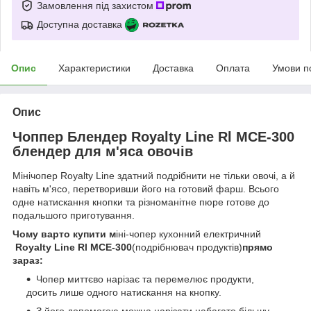
Замовлення під захистом
Доступна доставка
Опис
Характеристики
Доставка
Оплата
Умови п
Опис
Чоппер Блендер Royalty Line Rl MCE-300
блендер для м'яса овочів
Мінічопер Royalty Line здатний подрібнити не тільки овочі, а й
навіть м'ясо, перетворивши його на готовий фарш. Всього
одне натискання кнопки та різноманітне пюре готове до
подальшого приготування.
Чому варто купити м
іні-чопер кухонний електричний
Royalty Line Rl MCE-300
(подрібнювач продуктів)
прямо
зараз:
Чопер миттєво нарізає та перемелює продукти,
досить лише одного натискання на кнопку.