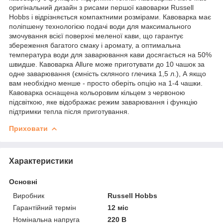
оригінальний дизайн з рисами першої кавоварки Russell
Hobbs і відрізняється компактними розмірами. Кавоварка має
поліпшену технологією подачі води для максимального
змочування всієї поверхні меленої кави, що гарантує
збереження багатого смаку і аромату, а оптимальна
температура води для заварювання кави досягається на 50%
швидше. Кавоварка Allure може приготувати до 10 чашок за
одне заварювання (ємність скляного глечика 1,5 л.), А якщо
вам необхідно менше - просто оберіть опцію на 1-4 чашки.
Кавоварка оснащена кольоровим кільцем з червоною
підсвіткою, яке відображає режим заварювання і функцію
підтримки тепла після приготування.
Приховати
Характеристики
Основні
Виробник
Russell Hobbs
Гарантійний термін
12 міс
Номінальна напруга
220 В