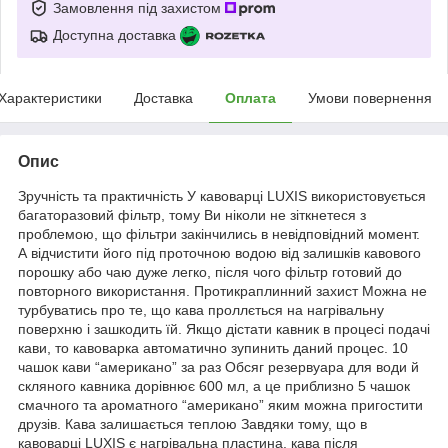
Замовлення під захистом
Доступна доставка
Характеристики
Доставка
Оплата
Умови повернення
Опис
Зручність та практичність У кавоварці LUXIS використовується
багаторазовий фільтр, тому Ви ніколи не зіткнетеся з
проблемою, що фільтри закінчились в невідповідний момент.
А відчистити його під проточною водою від залишків кавового
порошку або чаю дуже легко, після чого фільтр готовий до
повторного використання. Протикраплинний захист Можна не
турбуватись про те, що кава проллється на нагрівальну
поверхню і зашкодить їй. Якщо дістати кавник в процесі подачі
кави, то кавоварка автоматично зупинить даний процес. 10
чашок кави “американо” за раз Обсяг резервуара для води й
скляного кавника дорівнює 600 мл, а це приблизно 5 чашок
смачного та ароматного “американо” яким можна пригостити
друзів. Кава залишається теплою Завдяки тому, що в
кавоварці LUXIS є нагрівальна пластина, кава після