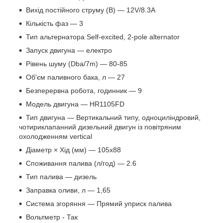
Вихід постійного струму (В) — 12V/8.3A
Кількість фаз — 3
Тип альтернатора Self-excited, 2-pole alternator
Запуск двигуна — електро
Рівень шуму (Dba/7m) — 80-85
Об'єм паливного бака, л — 27
Безперервна робота, годинник — 9
Модель двигуна — HR1105FD
Тип двигуна — Вертикальний типу, одноциліндровий,
чотириклапанний дизельний двигун із повітряним
охолодженням vertical
Діаметр × Хід (мм) — 105х88
Споживання палива (л/год) — 2.6
Тип палива — дизель
Заправка оливи, л — 1,65
Система згоряння — Прямий уприск палива
Вольтметр - Так