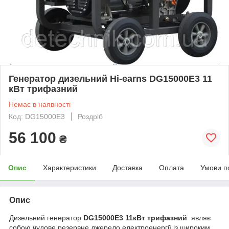
Генератор дизельний Hi-earns DG15000E3 11
кВт трифазний
Немає в наявності
Код: DG15000E3
Роздріб
56 100
₴
Опис
Характеристики
Доставка
Оплата
Умови п
Опис
Дизельний генератор
DG15000E3 11кВт
трифазний
являє
собою чудове резервне джерело електроенергії із широким