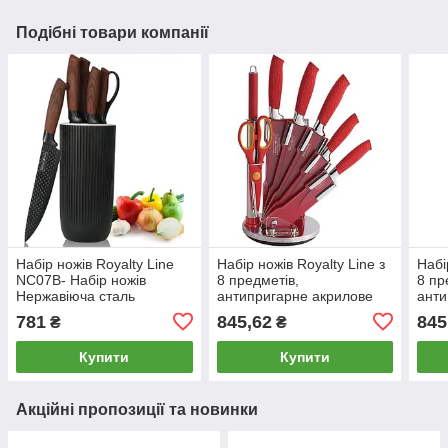
Подібні товари компанії
Набір ножів Royalty Line
Набір ножів Royalty Line з
Набі
NC07B- Набір ножів
8 предметів,
8 пр
Нержавіюча сталь
антипригарне акрилове
анти
покриття, RL-Red8-W
покр
781
845,62
845
₴
₴
Купити
Купити
Акційні пропозиції та новинки