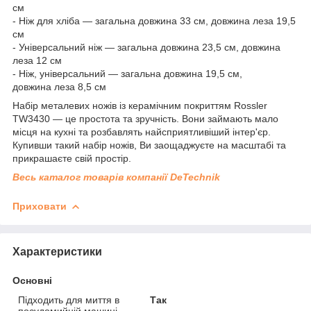
см
- Ніж для хліба — загальна довжина 33 см, довжина
леза
19,5
см
- Універсальний ніж — загальна довжина 23,5 см, довжина
леза 12 см
- Ніж, універсальний — загальна довжина 19,5 см,
довжина
леза
8,5 см
Набір металевих ножів із керамічним покриттям Rossler
TW3430 — це простота та зручність. Вони займають мало
місця на кухні та розбавлять найсприятливіший інтер'єр.
Купивши такий набір ножів, Ви заощаджуєте на масштабі та
прикрашаєте свій простір.
Весь каталог товарів компанії DeTechnik
Приховати
Характеристики
Основні
Підходить для миття в
Так
посудомийній машині