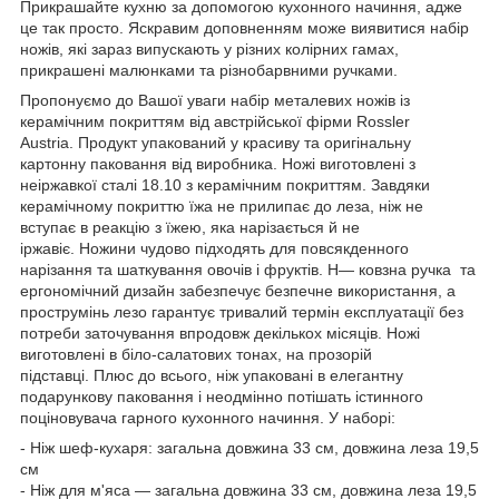
Прикрашайте кухню за допомогою кухонного начиння, адже
це так просто. Яскравим доповненням може виявитися набір
ножів, які зараз випускають у різних колірних гамах,
прикрашені малюнками та різнобарвними ручками.
Пропонуємо до Вашої уваги набір металевих ножів із
керамічним покриттям від австрійської фірми Rossler
Austria. Продукт упакований у красиву та оригінальну
картонну паковання від виробника. Ножі виготовлені з
неіржавкої сталі 18.10 з керамічним покриттям. Завдяки
керамічному покриттю їжа не прилипає до леза, ніж не
вступає в реакцію з їжею, яка нарізається й не
іржавіє. Н
ожини чудово підходять для повсякденного
нарізання та шаткування овочів і фруктів. Н
— ковзна ручка та
ергономічний дизайн забезпечує безпечне використання, а
про
струмінь лезо гарантує тривалий термін експлуатації без
потреби заточування впродовж декількох місяців. Ножі
виготовлені в біло-салатових тонах, на прозорій
підставці. Плюс до всього, ніж
упаковані в елегантну
подарункову паковання і неодмінно потішать істинного
поціновувача гарного кухонного начиння. У наборі:
- Ніж шеф-кухаря: загальна довжина 33 см, довжина
леза
19,5
см
- Ніж для м'яса — загальна довжина 33 см, довжина
леза
19,5