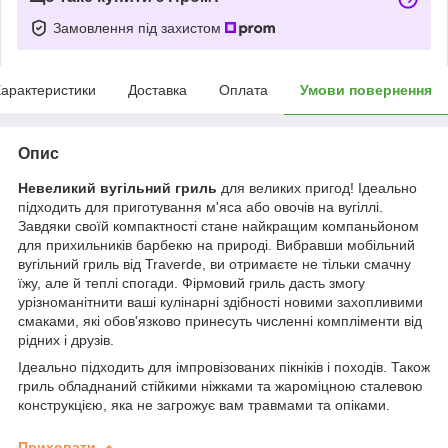
Замовлення під захистом
арактеристики
Доставка
Оплата
Умови повернення
Опис
Невеликий вугільний гриль
для великих пригод! Ідеально
підходить для приготування м'яса або овочів на вугіллі.
Завдяки своїй компактності стане найкращим компаньйоном
для прихильників барбекю на природі. Вибравши мобільний
вугільний гриль від Traverde, ви отримаєте не тільки смачну
їжу, але й теплі спогади. Фірмовий гриль дасть змогу
урізноманітнити ваші кулінарні здібності новими захопливими
смаками, які обов'язково принесуть численні компліменти від
рідних і друзів.
Ідеально підходить для імпровізованих пікніків і походів. Також
гриль обладнаний стійкими ніжками та жароміцною сталевою
конструкцією, яка не загрожує вам травмами та опіками.
Приховати