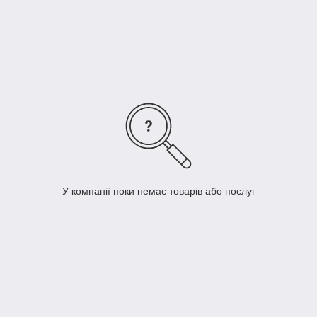
декількох прань товарний різновид таких серветок, на жаль,
втрачається.
Сервірувальні килимки з полівінілхлориду набагато зручніший
у використанні. Вони пружні, барвисті, не бояться плям і
води, не потребують особливого догляду, досить протерти їх
вологою ганчіркою або обполоснути водою, і вони готові до
використання.
У цій групі ви знайдете різнобарвні набори килимків, які
потішать око та прикрасять стіл.
У компанії поки немає товарів або послуг