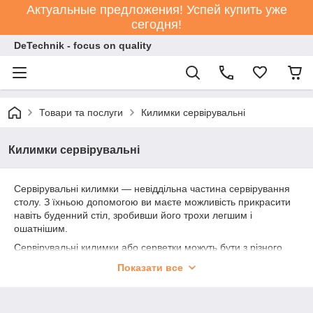
Актуальные предложения! Успей купить уже
сегодня!
DeTechnik - focus on quality
Товари та послуги
Килимки сервірувальні
Килимки сервірувальні
Сервірувальні килимки — невіддільна частина сервірування
столу. З їхньою допомогою ви маєте можливість прикрасити
навіть буденний стіл, зробивши його трохи легшим і
ошатнішим.
Сервірувальні килимки або серветки можуть бути з різного
матеріалу від тканини до полівінілхлориду. Тканинні варіанти
Показати все
хоч і мають благородний вигляд, але не вирізняються
особливою практичністю. Адже часто плями не випадково
залишені на поверхні можуть так і не відпиратися, а після