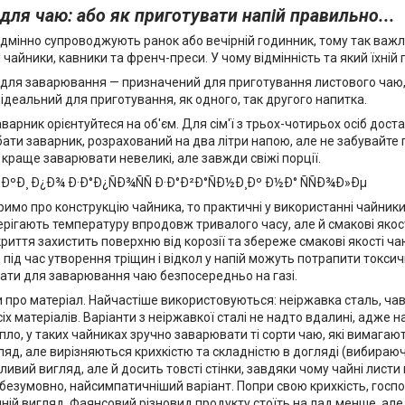
для чаю: або як приготувати напій правильно...
одмінно супроводжують ранок або вечірній годинник, тому так важл
чайники, кавники та френч-преси. У чому відмінність та який їхні
 для заварювання — призначений для приготування листового чаю,
ідеальний для приготування, як одного, так другого напитка.
арник орієнтуйтеся на об'єм. Для сім'ї з трьох-чотирьох осіб доста
ати заварник, розрахований на два літри напою, але не забувайте 
 краще заварювати невеликі, але завжди свіжі порції.
имо про конструкцію чайника, то практичні у використанні чайники 
ерігають температуру впродовж тривалого часу, але й смакові яко
риття захистить поверхню від корозії та збереже смакові якості ч
 під час утворення тріщин і відкол у напій можуть потрапити токси
ати для заварювання чаю безпосередньо на газі.
 про матеріал. Найчастіше використовуються: неіржавка сталь, чаву
усіх матеріалів. Варіанти з неіржавкої сталі не надто вдалині, ад
пло, у таких чайниках зручно заварювати ті сорти чаю, які вимаг
ляд, але вирізняються крихкістю та складністю в догляді (вибираюч
ливий вигляд, але й досить товсті стінки, завдяки чому чайні ли
 безумовно, найсимпатичніший варіант. Попри свою крихкість, господ
ній вигляд. Фаянсовий різновид продукту стоїть на лад менше, але