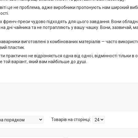
віті це не проблема, адже виробники пропонують нам широкий вибір
ості.
их френч-преси чудово підходять для цього завдання. Вони обладн
на дні чайника та не потрапляють у вашу чашку. Вони, зазвичай, 
аварники виготовлені з комбінованих матеріалів — часто використ
вий пластик.
и практично не відрізняється одна від одної, відмінності тільки в о
 той варіант, який вам найбільше до душі.