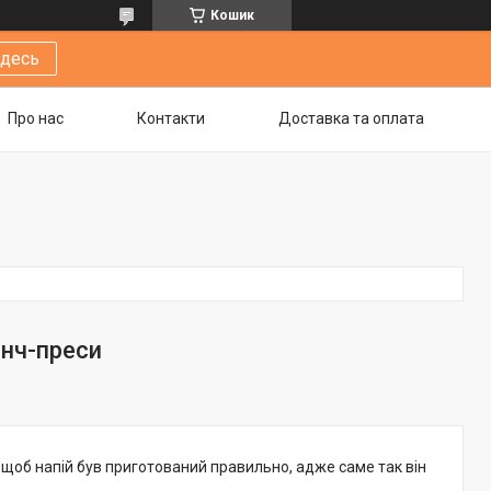
Кошик
здесь
Про нас
Контакти
Доставка та оплата
енч-преси
 щоб напій був приготований правильно, адже саме так він