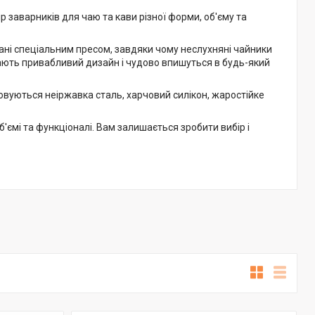
 заварників для чаю та кави різної форми, об'єму та
ані спеціальним пресом, завдяки чому неслухняні чайники
мають привабливий дизайн і чудово впишуться в будь-який
овуються неіржавка сталь, харчовий силікон, жаростійке
б'ємі та функціоналі. Вам залишається зробити вибір і