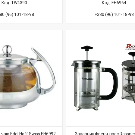
TW4390
EH6964
80 (96) 101-18-98
+380 (96) 101-18-98
 чаю Edel Hoff Swiss EH6992
Заварник френч-прес Rossne