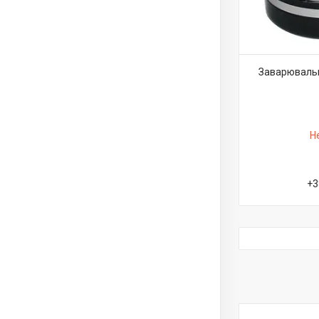
Заварювальн
Н
+3