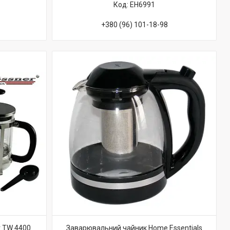
EH6991
+380 (96) 101-18-98
r TW 4400
Заварювальний чайник Home Essentials