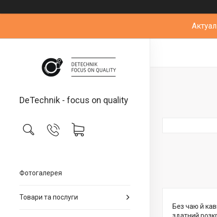
Актуал
DeTechnik - focus on quality
Фотогалерея
Товари та послуги
Без чаю й кав
здатний розкр