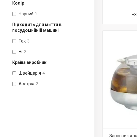
Колір
Чорний
2
+3
Підходить для миття в
посудомийній машині
Так
3
Ні
2
Країна виробник
Швейцарія
4
Австрія
2
Заварник для