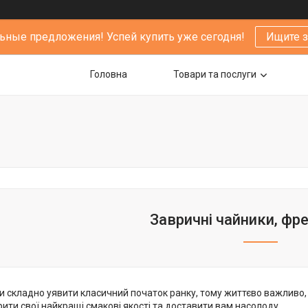
ьные предложения! Успей купить уже сегодня!
Ищите 
Головна
Товари та послуги
Завричні чайники, фр
и складно уявити класичний початок ранку, тому життєво важливо,
ити свої найкращі смакові якості та доставити вам насолоду.