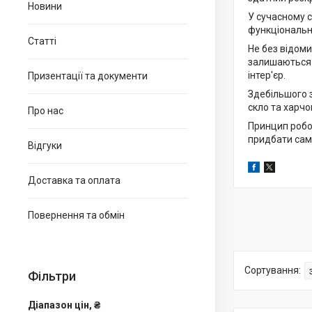
Новини
У сучасному с
функціональн
Статті
Не без відом
залишаються 
інтер'єр.
Призентації та документи
Здебільшого з
скло та харчо
Про нас
Принцип робот
придбати саме
Відгуки
Доставка та оплата
Повернення та обмін
Фільтри
Діапазон цін, ₴