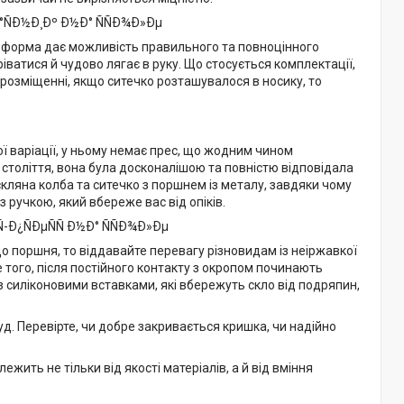
а форма дає можливість правильного та повноцінного
іватися й чудово лягає в руку. Що стосується комплектації,
 розміщенні, якщо ситечко розташувалося в носику, то
 варіації, у ньому немає прес, що жодним чином
 століття, вона була досконалішою та повністю відповідала
 скляна колба та ситечко з поршнем із металу, завдяки чому
з ручкою, який вбереже вас від опіків.
 поршня, то віддавайте перевагу різновидам із неіржавкої
ше того, після постійного контакту з окропом починають
з силіконовими вставками, які вбережуть скло від подряпин,
д. Перевірте, чи добре закривається кришка, чи надійно
жить не тільки від якості матеріалів, а й від вміння