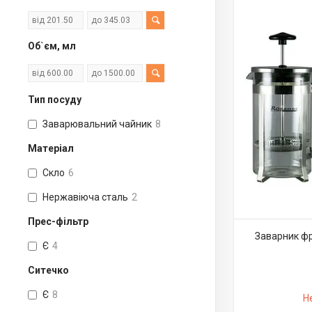
Об`єм, мл
Тип посуду
Заварювальний чайник
8
Матеріал
Скло
6
Нержавіюча сталь
2
Прес-фільтр
Заварник фр
Є
4
Ситечко
Є
8
Н