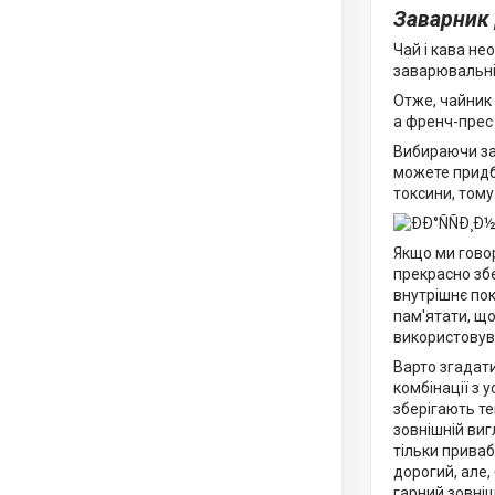
Заварник 
Чай і кава не
заварювальні 
Отже, чайник
а френч-прес 
Вибираючи зав
можете придб
токсини, тому
Якщо ми говор
прекрасно зб
внутрішнє пок
пам'ятати, що
використовув
Варто згадати
комбінації з 
зберігають те
зовнішній виг
тільки приваб
дорогий, але,
гарний зовніш