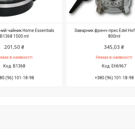
ий чайник Home Essentials
Заварник френч-прес Edel Hof
B1368 1500 ml
800ml
201,50 ₴
345,03 ₴
емає в наявності
Немає в наявності
B1368
EH6967
80 (96) 101-18-98
+380 (96) 101-18-98