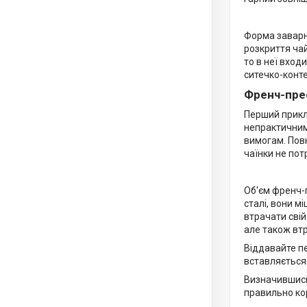
Форма заварн
розкриття чай
то в неї вход
ситечко-конт
Френч-прес
Перший прикл
непрактичним 
вимогам. Повн
чаїнки не пот
Об'єм френч-
сталі, вони м
втрачати свій
але також вт
Віддавайте пе
вставляється 
Визначившись 
правильно ко