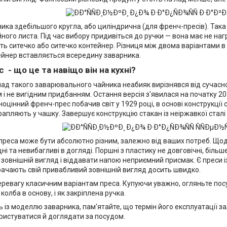
ика здебільшого кругла, або циліндрична (для френч-пресів). Так
ного листа. Під час вибору придивіться до ручки — вона має не нагр
ить ситечко або ситечко контейнер. Різниця між двома варіантами в
ейнер вставляється всередину заварника.
 - що це та навіщо він на кухні?
ад такого заварювального чайника неабияк вирізнявся від сучасної
і не вигідним придбанням. Остання версія з'явилася на початку 20
оцінний френч-прес побачив світ у 1929 році, в основі конструкції
рапляють у чашку. Завершує конструкцію стакан із неіржавкої сталі 
преса може бути абсолютно різним, залежно від ваших потреб. Щодо
іцні та невибагливі в догляді. Поршні з пластику не довговічні, біль
 зовнішній вигляд і віддавати напою неприємний присмак. Є преси і
рачають свій привабливий зовнішній вигляд досить швидко.
ревагу класичним варіантам преса. Купуючи уважно, огляньте посу
колба в основу, і як закріплена ручка.
із моделлю заварника, пам'ятайте, що термін його експлуатації зале
ристуватися й доглядати за посудом.