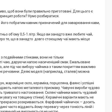
иво, щоб вони були правильно приготовані. Для цього є
й принцип роботи? Нумо розбиратися.
 його побратим кавник призначений для заварювання кави,
тньо об'єму 0,5-1 літр. Якщо ви занадто вже любите чай,
про те, що в занадто довго стоющому чаї мають місце
з подвійними стінками, вони не тільки
сті чаю, даруючи напою насиченіший смак. Емальоване
аю, але під час вибору чайника з таким покриттям важливо
чні речовини. Деякі моделі (наприклад, сталеві) можна
н, жароміцне скло, кераміка, порцеляна, фаянс і успішні
же надають напою металевого присмаку. Чавунні вироби чудово
ають тривалого настоювання. Скляні чайники мають чудовий
и увагу на товщину стінки). Керамічні варіанти мають не
сти прекрасно розкриваються. Фарфовий чайничок — досить
ині часто віддають йому перевагу через тонкість ліній і
 зазвичай не вирізняється міцністю.