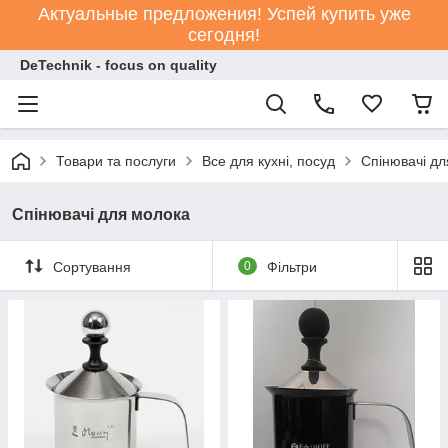
Актуальные предложения! Успей купить уже
сегодня!
DeTechnik - focus on quality
Товари та послуги
Все для кухні, посуд
Спінювачі дл
Спінювачі для молока
Сортування
0
Фільтри