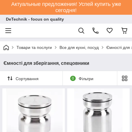
Актуальные предложения! Успей купить уже
сегодня!
DeTechnik - focus on quality
Товари та послуги
Все для кухні, посуд
Ємності для 
Ємності для зберігання, спецовники
Сортування
0
Фільтри