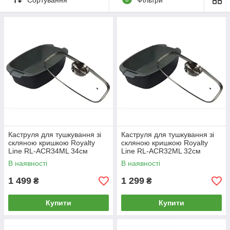
жаровні, а в страві залишаються тільки корисні речовини.
Матеріали, з яких виготовляється ця посуд можуть бути
абсолютно різними - починаючи від традиційного чавуну і
закінчуючи склом. Практично всі жаровні (крім скляних)
мають антипригарним покриттям, що безсумнівно зручно.
Вам залишається тільки зробити вибір!
У групі "Жаровні" представлені різні моделі від австрійської
торгової марки Rossler. Купити жаровню не складно -
зв'яжіться з нами по телефону або оформіть замовлення
через корзину і ми зв'яжемося з вами для уточнення деталей.
Каструля для тушкування зі
Каструля для тушкування зі
скляною кришкою Royalty
скляною кришкою Royalty
Line RL-ACR34ML 34см
Line RL-ACR32ML 32см
В наявності
В наявності
1 499
1 299
₴
₴
Купити
Купити