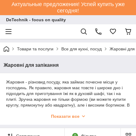
Актуальные предложения! Успей купить уже
сегодня!
DeTechnik - focus on quality
Товари та послуги
Все для кухні, посуд
Жаровні для 
Жаровні для запікання
Жаровня - різновид посуду, яка займає почесне місце у
господинь. Як правило, жаровня має товсте і широке дно і
підходить для приготування їжі як в духовій шафі, так і на
плиті. Зручна жаровня не тільки формою (ви можете купити
круглу, прямокутну або квадратну), але і високим бортиком. В
ній зручно готувати великі порції для всієї родини. Товсте дно
Показати все
забезпечує рівномірний розподіл тепла по всьому периметру,
а наявність кришки тільки покращує приготування їжі. В
більшості своїй жаровні мають ручки. Деякі моделі мають
знімну ґрати, завдяки якій надлишки жиру стікають вниз
Сортування
0
Фільтри