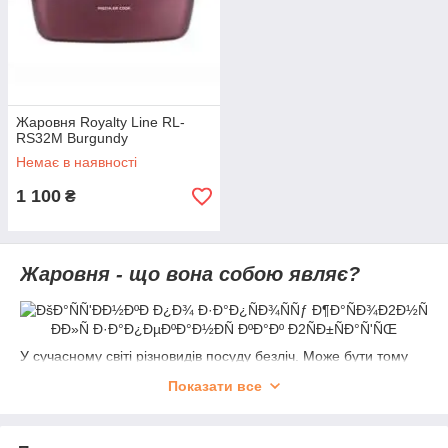
Жаровня Royalty Line RL-
RS32M Burgundy
Немає в наявності
1 100
₴
Жаровня - що вона собою являє?
У сучасному світі різновидів посуду безліч. Може бути тому
господині все більш скрупульозно здійснюють її вибір, адже
Показати все
від якості посуду безпосередньо залежить смак
приготовленої в ній їжі.
Жаровня, є різновидом посуду, яка міцно увійшла в кухонний