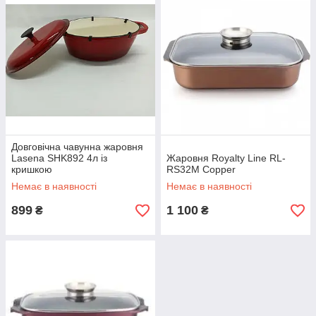
Довговічна чавунна жаровня
Lasena SHK892 4л із
Жаровня Royalty Line RL-
кришкою
RS32M Copper
Немає в наявності
Немає в наявності
899
1 100
₴
₴